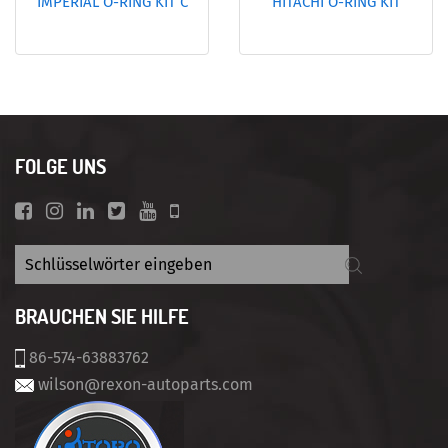
IMPERIAL O-RING KIT C
HITACHI O-RING KIT
FOLGE UNS
BRAUCHEN SIE HILFE
86-574-63883762
wilson@rexon-autoparts.com