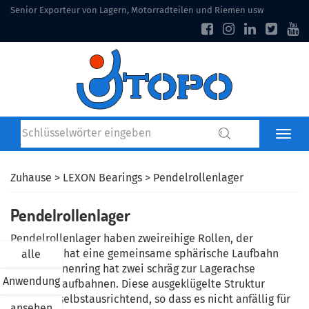
Senior Exporteur von Lagern, Motorradteilen und Riemen usw
Zuhause
>
LEXON Bearings
> Pendelrollenlager
Pendelrollenlager
Pendelrollenlager haben zweireihige Rollen, der
Außenring hat eine gemeinsame sphärische Laufbahn
alle
und der Innenring hat zwei schräg zur Lagerachse
Anwendung
geneigte Laufbahnen.
Diese ausgeklügelte Struktur
macht es selbstausrichtend, so dass es nicht anfällig für
ansehen