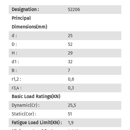
Designation :
52206
Principal
Dimensions(mm)
d :
25
D :
52
H :
29
d1 :
32
B :
7
r1,2 :
0,6
r3,4 :
0,3
Basic Load Ratings(KN)
Dynamic(Cr) :
25,5
Static(Cor) :
51
Fatigue Load Limit(KN) :
1,9