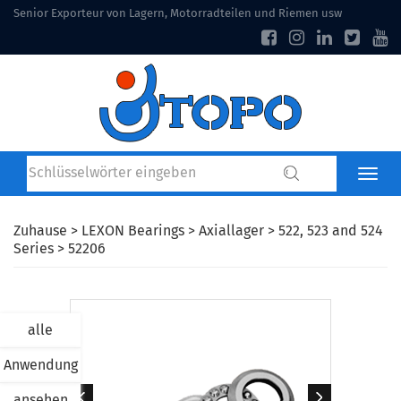
Senior Exporteur von Lagern, Motorradteilen und Riemen usw
Zuhause
>
LEXON Bearings
>
Axiallager
>
522, 523 and 524
Series
> 52206
alle
Anwendung
ansehen