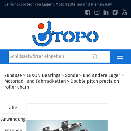
Senior Exporteur von Lagern, Motorradteilen und Riemen usw
Zuhause
>
LEXON Bearings
>
Sonder- und andere Lager
>
Motorrad- und Fahrradketten
> Double pitch precision
roller chain
alle
Anwendung
ansehen