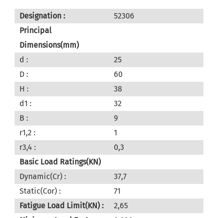
Designation :
52306
Principal
Dimensions(mm)
d :
25
D :
60
H :
38
d1 :
32
B :
9
r1,2 :
1
r3,4 :
0,3
Basic Load Ratings(KN)
Dynamic(Cr) :
37,7
Static(Cor) :
71
Fatigue Load Limit(KN) :
2,65