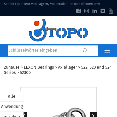
Senior Exporteur von Lagern, Motorradteilen und Riemen usw
Zuhause
>
LEXON Bearings
>
Axiallager
>
522, 523 and 524
Series
> 52306
alle
Anwendung
ansehen