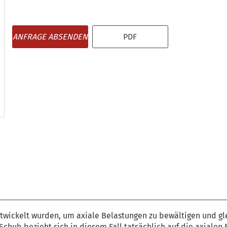
ANFRAGE ABSENDEN
PDF
 entwickelt wurden, um axiale Belastungen zu bewältigen und g
Schub bezieht sich in diesem Fall tatsächlich auf die axialen