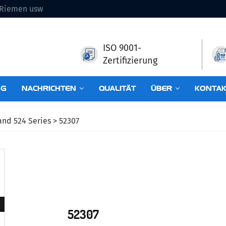
d Riemen usw
ISO 9001-
Zertifizierung
NG
NACHRICHTEN
QUALITÄT
ÜBER
KONTAK
and 524 Series
> 52307
52307