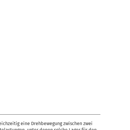
leichzeitig eine Drehbewegung zwischen zwei
 Belastungen, unter denen solche Lager für den