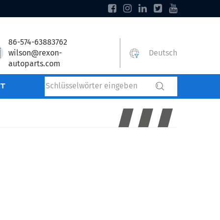
86-574-63883762
wilson@rexon-
Deutsch
autoparts.com
T