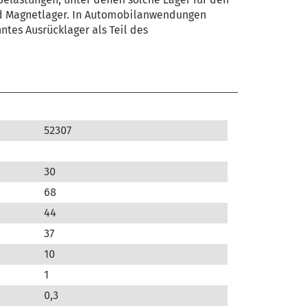
nd Magnetlager.
In Automobilanwendungen
tes Ausrücklager als Teil des
52307
30
68
44
37
10
1
0,3