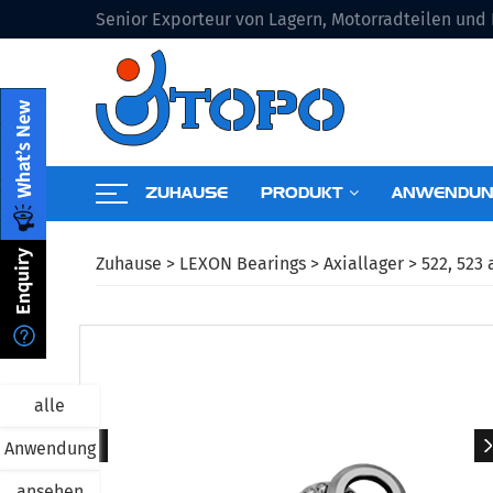
Senior Exporteur von Lagern, Motorradteilen un
ZUHAUSE
PRODUKT
ANWENDU
Zuhause
>
LEXON Bearings
>
Axiallager
>
522, 523 
alle
Anwendung
ansehen