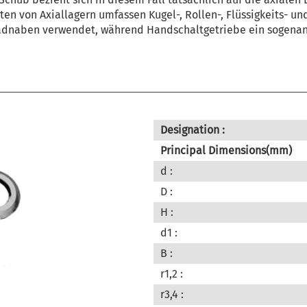
ten von Axiallagern umfassen Kugel-, Rollen-, Flüssigkeits- u
adnaben verwendet, während Handschaltgetriebe ein sogenann
Designation :
Principal Dimensions(mm)
d :
D :
H :
d1 :
B :
r1,2 :
r3,4 :