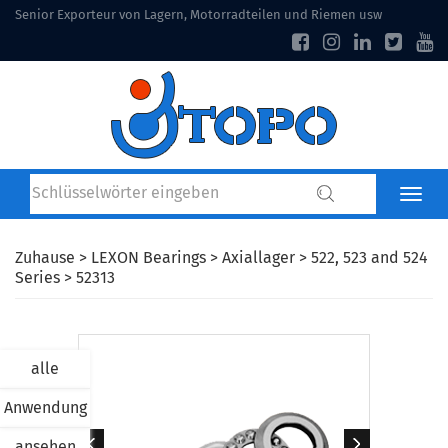
Senior Exporteur von Lagern, Motorradteilen und Riemen usw
Zuhause
>
LEXON Bearings
>
Axiallager
>
522, 523 and 524
Series
> 52313
alle
Anwendung
ansehen