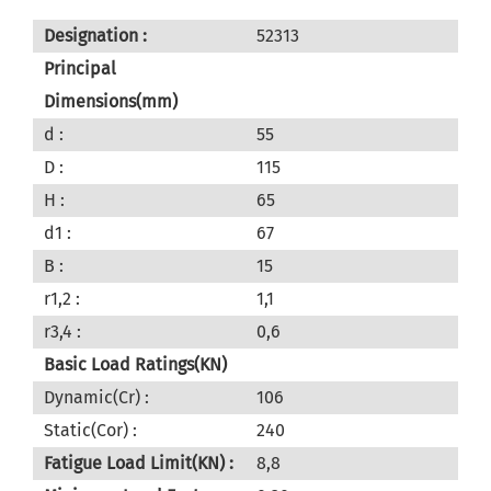
Designation :
52313
Principal
Dimensions(mm)
d :
55
D :
115
H :
65
d1 :
67
B :
15
r1,2 :
1,1
r3,4 :
0,6
Basic Load Ratings(KN)
Dynamic(Cr) :
106
Static(Cor) :
240
Fatigue Load Limit(KN) :
8,8