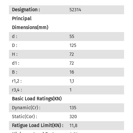
Designation :
52314
Principal
Dimensions(mm)
d :
55
D :
125
H :
72
d1 :
72
B :
16
r1,2 :
1,1
r3,4 :
1
Basic Load Ratings(KN)
Dynamic(Cr) :
135
Static(Cor) :
320
Fatigue Load Limit(KN) :
11,8