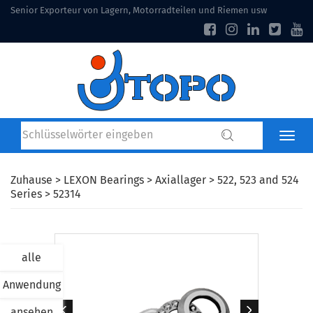
Senior Exporteur von Lagern, Motorradteilen und Riemen usw
Zuhause
>
LEXON Bearings
>
Axiallager
>
522, 523 and 524
Series
> 52314
alle
Anwendung
ansehen