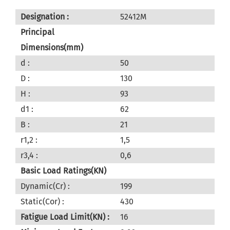
Designation :
52412M
Principal
Dimensions(mm)
d :
50
D :
130
H :
93
d1 :
62
B :
21
r1,2 :
1,5
r3,4 :
0,6
Basic Load Ratings(KN)
Dynamic(Cr) :
199
Static(Cor) :
430
Fatigue Load Limit(KN) :
16