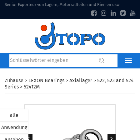
Senior Exporteur von Lagern, Motorradteilen und Riemen usw
Zuhause
>
LEXON Bearings
>
Axiallager
>
522, 523 and 524
Series
> 52412M
alle
Anwendung
ansehen